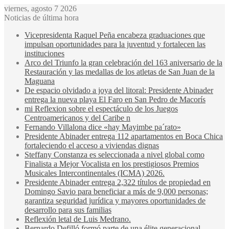
viernes, agosto 7 2026
Noticias de última hora
Vicepresidenta Raquel Peña encabeza graduaciones que
impulsan oportunidades para la juventud y fortalecen las
instituciones
Arco del Triunfo la gran celebración del 163 aniversario de la
Restauración y las medallas de los atletas de San Juan de la
Maguana
De espacio olvidado a joya del litoral: Presidente Abinader
entrega la nueva playa El Faro en San Pedro de Macorís
mi Reflexion sobre el espectáculo de los Juegos
Centroamericanos y del Caribe n
Fernando Villalona dice «hay Mayimbe pa´rato»
Presidente Abinader entrega 112 apartamentos en Boca Chica
fortaleciendo el acceso a viviendas dignas
Steffany Constanza es seleccionada a nivel global como
Finalista a Mejor Vocalista en los prestigiosos Premios
Musicales Intercontinentales (ICMA) 2026.
Presidente Abinader entrega 2,322 títulos de propiedad en
Domingo Savio para beneficiar a más de 9,000 personas;
garantiza seguridad jurídica y mayores oportunidades de
desarrollo para sus familias
Reflexión letal de Luis Medrano.
Bernardo Defilló formó parte de una élite generacional