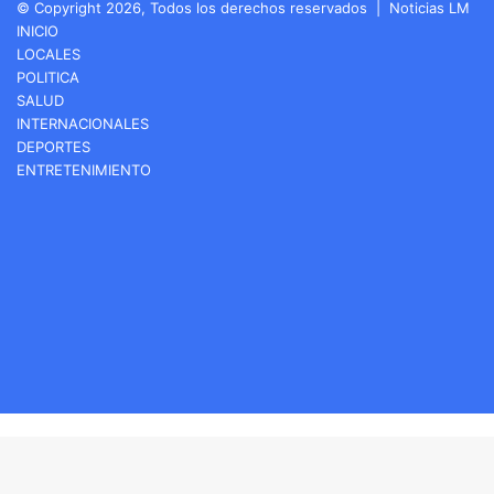
© Copyright 2026, Todos los derechos reservados |
Noticias LM
INICIO
LOCALES
POLITICA
SALUD
INTERNACIONALES
DEPORTES
ENTRETENIMIENTO
Facebook
LinkedIn
YouTube
Instagram
Spotify
Google
Play
Twitch
Telegram
WhatsApp
Buy
Botón
Me
volver
a
arriba
Coffee