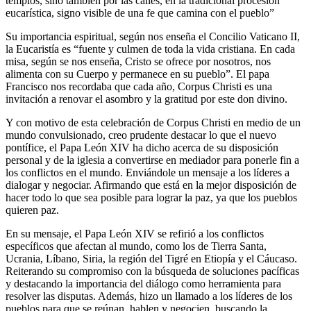
templos, sino también por las calles, en la tradicional procesión
eucarística, signo visible de una fe que camina con el pueblo”
Su importancia espiritual, según nos enseña el Concilio Vaticano II,
la Eucaristía es “fuente y culmen de toda la vida cristiana. En cada
misa, según se nos enseña, Cristo se ofrece por nosotros, nos
alimenta con su Cuerpo y permanece en su pueblo”. El papa
Francisco nos recordaba que cada año, Corpus Christi es una
invitación a renovar el asombro y la gratitud por este don divino.
Y con motivo de esta celebración de Corpus Christi en medio de un
mundo convulsionado, creo prudente destacar lo que el nuevo
pontífice, el Papa León XIV ha dicho acerca de su disposición
personal y de la iglesia a convertirse en mediador para ponerle fin a
los conflictos en el mundo. Enviándole un mensaje a los líderes a
dialogar y negociar. Afirmando que está en la mejor disposición de
hacer todo lo que sea posible para lograr la paz, ya que los pueblos
quieren paz.
En su mensaje, el Papa León XIV se refirió a los conflictos
específicos que afectan al mundo, como los de Tierra Santa,
Ucrania, Líbano, Siria, la región del Tigré en Etiopía y el Cáucaso.
Reiterando su compromiso con la búsqueda de soluciones pacíficas
y destacando la importancia del diálogo como herramienta para
resolver las disputas. Además, hizo un llamado a los líderes de los
pueblos para que se reúnan, hablen y negocien, buscando la