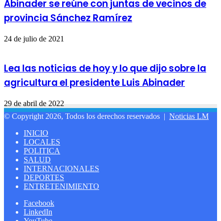
Abinader se reúne con juntas de vecinos de
provincia Sánchez Ramírez
24 de julio de 2021
Lea las noticias de hoy y lo que dijo sobre la
agricultura el presidente Luis Abinader
29 de abril de 2022
© Copyright 2026, Todos los derechos reservados |
Noticias LM
INICIO
LOCALES
POLITICA
SALUD
INTERNACIONALES
DEPORTES
ENTRETENIMIENTO
Facebook
LinkedIn
YouTube