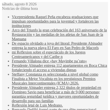
sábado, agosto 8 2026
Noticias de última hora
Vicepresidenta Raquel Peña encabeza graduaciones que
impulsan oportunidades para la juventud y fortalecen las
instituciones
Arco del Triunfo la gran celebración del 163 aniversario de la
Restauración y las medallas de los atletas de San Juan de la
Maguana
De espacio olvidado a joya del litoral: Presidente Abinader
entrega la nueva playa El Faro en San Pedro de Macorís
mi Reflexion sobre el espectáculo de los Juegos
Centroamericanos y del Caribe n
Fernando Villalona dice «hay Mayimbe pa´rato»
Presidente Abinader entrega 112 apartamentos en Boca Chica
fortaleciendo el acceso a viviendas dignas
Steffany Constanza es seleccionada a nivel global como
Finalista a Mejor Vocalista en los prestigiosos Premios
Musicales Intercontinentales (ICMA) 2026.
Presidente Abinader entrega 2,322 títulos de propiedad en
Domingo Savio para beneficiar a más de 9,000 personas;
garantiza seguridad jurídica y mayores oportunidades de
desarrollo para sus familias
Reflexión letal de Luis Medrano.
Bernardo Defilló formó parte de una élite generacional