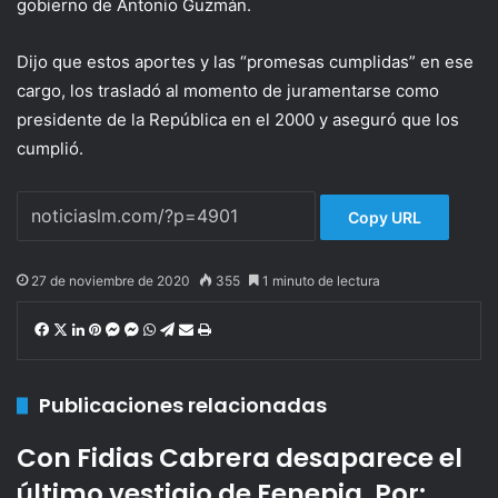
gobierno de Antonio Guzmán.
Dijo que estos aportes y las “promesas cumplidas” en ese
cargo, los trasladó al momento de juramentarse como
presidente de la República en el 2000 y aseguró que los
cumplió.
Copy URL
27 de noviembre de 2020
355
1 minuto de lectura
Facebook
X
LinkedIn
Pinterest
Messenger
Messenger
WhatsApp
Telegram
Compartir
Imprimir
por
correo
electrónico
Publicaciones relacionadas
Con Fidias Cabrera desaparece el
último vestigio de Fenepia. Por: