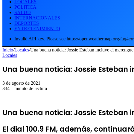
LOCALES
POLITICA
SALUD
INTERNACIONALES
DEPORTES
ENTRETENIMIENTO
Invalid API key. Please see https://openweathermap.org/faq#err
Inicio
/
Locales
/
Una buena noticia: Jossie Esteban incluye el merengu
Locales
Una buena noticia: Jossie Esteban i
3 de agosto de 2021
334
1 minuto de lectura
Una buena noticia: Jossie Esteban 
El dial 100.9 FM, además, continuar