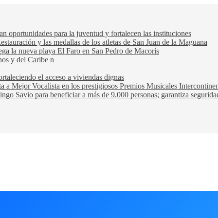
oportunidades para la juventud y fortalecen las instituciones
Restauración y las medallas de los atletas de San Juan de la Maguana
trega la nueva playa El Faro en San Pedro de Macorís
nos y del Caribe n
rtaleciendo el acceso a viviendas dignas
ta a Mejor Vocalista en los prestigiosos Premios Musicales Intercontin
ngo Savio para beneficiar a más de 9,000 personas; garantiza seguridad