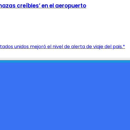
azas creíbles’ en el aeropuerto
os unidos mejoró el nivel de alerta de viaje del pais.*