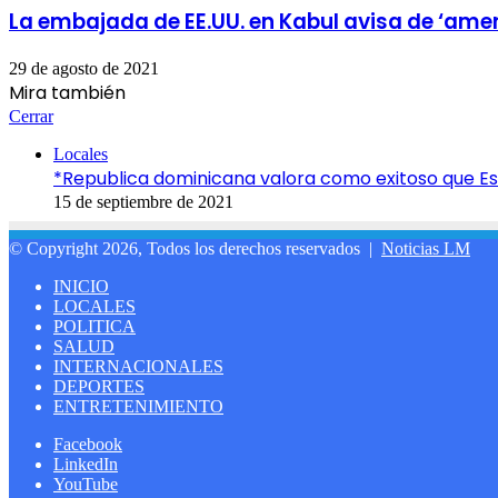
La embajada de EE.UU. en Kabul avisa de ‘amen
29 de agosto de 2021
Mira también
Cerrar
Locales
*Republica dominicana valora como exitoso que Estad
15 de septiembre de 2021
© Copyright 2026, Todos los derechos reservados |
Noticias LM
INICIO
LOCALES
POLITICA
SALUD
INTERNACIONALES
DEPORTES
ENTRETENIMIENTO
Facebook
LinkedIn
YouTube