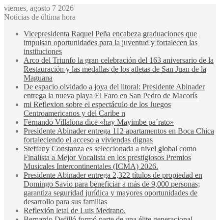
viernes, agosto 7 2026
Noticias de última hora
Vicepresidenta Raquel Peña encabeza graduaciones que
impulsan oportunidades para la juventud y fortalecen las
instituciones
Arco del Triunfo la gran celebración del 163 aniversario de la
Restauración y las medallas de los atletas de San Juan de la
Maguana
De espacio olvidado a joya del litoral: Presidente Abinader
entrega la nueva playa El Faro en San Pedro de Macorís
mi Reflexion sobre el espectáculo de los Juegos
Centroamericanos y del Caribe n
Fernando Villalona dice «hay Mayimbe pa´rato»
Presidente Abinader entrega 112 apartamentos en Boca Chica
fortaleciendo el acceso a viviendas dignas
Steffany Constanza es seleccionada a nivel global como
Finalista a Mejor Vocalista en los prestigiosos Premios
Musicales Intercontinentales (ICMA) 2026.
Presidente Abinader entrega 2,322 títulos de propiedad en
Domingo Savio para beneficiar a más de 9,000 personas;
garantiza seguridad jurídica y mayores oportunidades de
desarrollo para sus familias
Reflexión letal de Luis Medrano.
Bernardo Defilló formó parte de una élite generacional