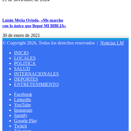
Luisin Mejia Oviedo, «Me marcho
con lo único que llegué MI BIBLIA»
30 de enero de 2021
© Copyright 2026, Todos los derechos reservados |
Noticias LM
INICIO
LOCALES
POLITICA
SALUD
INTERNACIONALES
DEPORTES
ENTRETENIMIENTO
Facebook
LinkedIn
YouTube
Instagram
Spotify
Google Play
Twitch