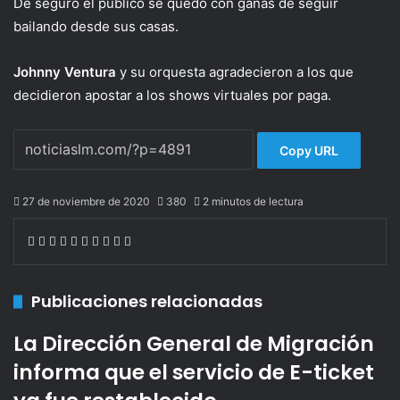
De seguro el público se quedó con ganas de seguir
bailando desde sus casas.
Johnny Ventura
y su orquesta agradecieron a los que
decidieron apostar a los shows virtuales por paga.
Copy URL
27 de noviembre de 2020
380
2 minutos de lectura
Facebook
X
LinkedIn
Pinterest
Messenger
Messenger
WhatsApp
Telegram
Compartir
Imprimir
por
correo
electrónico
Publicaciones relacionadas
La Dirección General de Migración
informa que el servicio de E-ticket