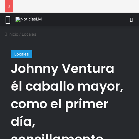
Menú
B
Inicio
/
Locales
Locales
Johnny Ventura
él caballo mayor,
como el primer
día,