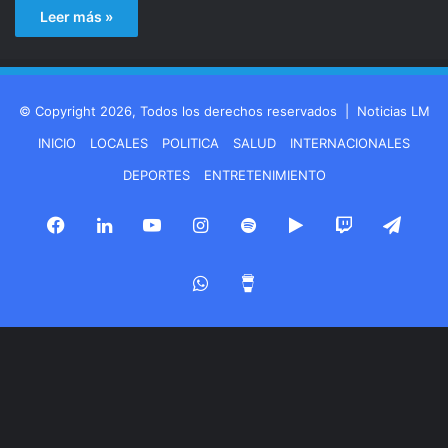
Leer más »
© Copyright 2026, Todos los derechos reservados |
Noticias LM
INICIO
LOCALES
POLITICA
SALUD
INTERNACIONALES
DEPORTES
ENTRETENIMIENTO
Facebook
LinkedIn
YouTube
Instagram
Spotify
Google
Twitch
Tele
Play
WhatsApp
Buy
Me
a
Coffee