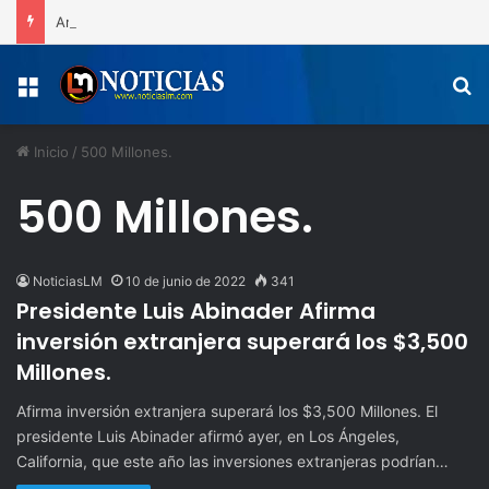
Arco del Triunfo la gran celebración del 163 aniversario de la Restauración y las medallas de los atletas de San Juan de la Maguana
Menú
B
Inicio
/
500 Millones.
500 Millones.
NoticiasLM
10 de junio de 2022
341
Presidente Luis Abinader Afirma
inversión extranjera superará los $3,500
Millones.
Afirma inversión extranjera superará los $3,500 Millones. El
presidente Luis Abinader afirmó ayer, en Los Ángeles,
California, que este año las inversiones extranjeras podrían…