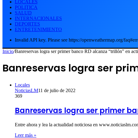
LOCALES
POLITICA
SALUD
INTERNACIONALES
DEPORTES
ENTRETENIMIENTO
Invalid API key. Please see https://openweathermap.org/faq#err
Inicio
/
Banreservas logra ser primer banco RD alcanza “trillón” en act
Banreservas logra ser prim
Locales
NoticiasLM
11 de julio de 2022
369
Banreservas logra ser primer ban
Entre ahora y lea la actualidad noticiosa en www.noticiaslm.
Leer más »