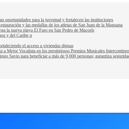
oportunidades para la juventud y fortalecen las instituciones
Restauración y las medallas de los atletas de San Juan de la Maguana
trega la nueva playa El Faro en San Pedro de Macorís
nos y del Caribe n
rtaleciendo el acceso a viviendas dignas
ta a Mejor Vocalista en los prestigiosos Premios Musicales Intercontin
ngo Savio para beneficiar a más de 9,000 personas; garantiza seguridad