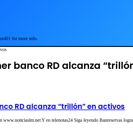
or401 for more info.
ivos
er banco RD alcanza “trilló
co RD alcanza “trillón” en activos
com www.noticiaslm.net Y en telenotas24 Siga leyendo Banreservas log