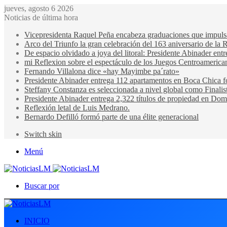
jueves, agosto 6 2026
Noticias de última hora
Vicepresidenta Raquel Peña encabeza graduaciones que impulsan 
Arco del Triunfo la gran celebración del 163 aniversario de la 
De espacio olvidado a joya del litoral: Presidente Abinader en
mi Reflexion sobre el espectáculo de los Juegos Centroamerica
Fernando Villalona dice «hay Mayimbe pa´rato»
Presidente Abinader entrega 112 apartamentos en Boca Chica fo
Steffany Constanza es seleccionada a nivel global como Finalis
Presidente Abinader entrega 2,322 títulos de propiedad en Domi
Reflexión letal de Luis Medrano.
Bernardo Defilló formó parte de una élite generacional
Switch skin
Menú
Buscar por
INICIO