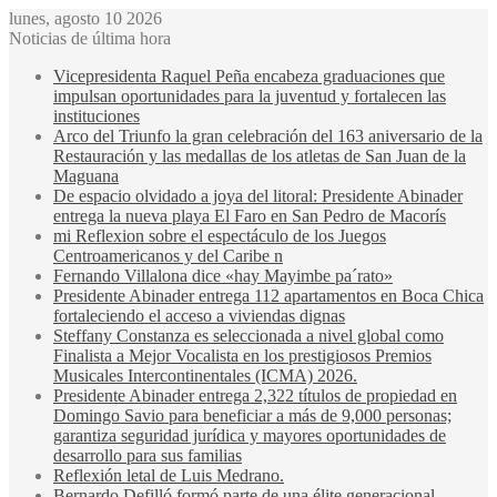
lunes, agosto 10 2026
Noticias de última hora
Vicepresidenta Raquel Peña encabeza graduaciones que
impulsan oportunidades para la juventud y fortalecen las
instituciones
Arco del Triunfo la gran celebración del 163 aniversario de la
Restauración y las medallas de los atletas de San Juan de la
Maguana
De espacio olvidado a joya del litoral: Presidente Abinader
entrega la nueva playa El Faro en San Pedro de Macorís
mi Reflexion sobre el espectáculo de los Juegos
Centroamericanos y del Caribe n
Fernando Villalona dice «hay Mayimbe pa´rato»
Presidente Abinader entrega 112 apartamentos en Boca Chica
fortaleciendo el acceso a viviendas dignas
Steffany Constanza es seleccionada a nivel global como
Finalista a Mejor Vocalista en los prestigiosos Premios
Musicales Intercontinentales (ICMA) 2026.
Presidente Abinader entrega 2,322 títulos de propiedad en
Domingo Savio para beneficiar a más de 9,000 personas;
garantiza seguridad jurídica y mayores oportunidades de
desarrollo para sus familias
Reflexión letal de Luis Medrano.
Bernardo Defilló formó parte de una élite generacional