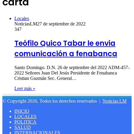
carta
Locales
NoticiasLM
27 de septiembre de 2022
347
Teófilo Quico Tabar le envia
comunicación a fenabanca
Santo Domingo. D.N. 26 de septiembre del 2022 ADM-457-
2022 Señores Juan Del Jesús Presidente de Fenabanca
Cristian Guzmán Sec. General…
Leer más »
© Copyright 2026, Todos los derechos reservados |
Noticias LM
INICIO
LOCALES
POLITICA
SALUD
INTERNACIONALES