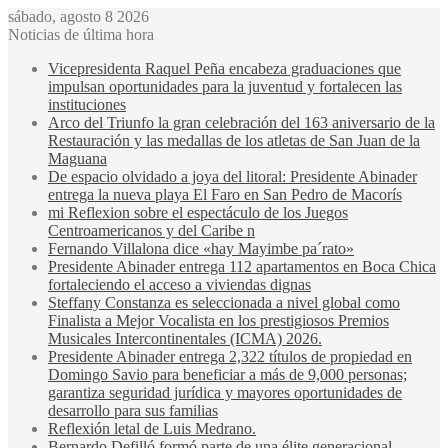
sábado, agosto 8 2026
Noticias de última hora
Vicepresidenta Raquel Peña encabeza graduaciones que
impulsan oportunidades para la juventud y fortalecen las
instituciones
Arco del Triunfo la gran celebración del 163 aniversario de la
Restauración y las medallas de los atletas de San Juan de la
Maguana
De espacio olvidado a joya del litoral: Presidente Abinader
entrega la nueva playa El Faro en San Pedro de Macorís
mi Reflexion sobre el espectáculo de los Juegos
Centroamericanos y del Caribe n
Fernando Villalona dice «hay Mayimbe pa´rato»
Presidente Abinader entrega 112 apartamentos en Boca Chica
fortaleciendo el acceso a viviendas dignas
Steffany Constanza es seleccionada a nivel global como
Finalista a Mejor Vocalista en los prestigiosos Premios
Musicales Intercontinentales (ICMA) 2026.
Presidente Abinader entrega 2,322 títulos de propiedad en
Domingo Savio para beneficiar a más de 9,000 personas;
garantiza seguridad jurídica y mayores oportunidades de
desarrollo para sus familias
Reflexión letal de Luis Medrano.
Bernardo Defilló formó parte de una élite generacional