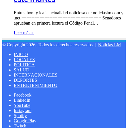
Entre ahora y lea la actualidad noticiosa en: noticiaslm.com y
.net =============================== Senadores
aprueban en primera lectura el Código Penal…
Leer más »
© Copyright 2026, Todos los derechos reservados |
Noticias LM
INICIO
LOCALES
POLITICA
SALUD
INTERNACIONALES
DEPORTES
ENTRETENIMIENTO
Facebook
LinkedIn
YouTube
Instagram
Spotify
Google Play
Twitch