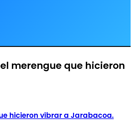
del merengue que hicieron
ue hicieron vibrar a Jarabacoa.