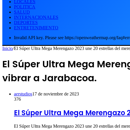
LOCALES
POLITICA
SALUD
INTERNACIONALES
DEPORTES
ENTRETENIMIENTO
Invalid API key. Please see https://openweathermap.org/faq#err
Inicio
/
El Súper Ultra Mega Merengazo 2023 une 20 estrellas del meren
El Súper Ultra Mega Meren
vibrar a Jarabacoa.
aerstudios
17 de noviembre de 2023
376
El Súper Ultra Mega Merengazo 2
El Súper Ultra Mega Merengazo 2023 une 20 estrellas del mere