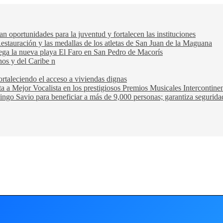
oportunidades para la juventud y fortalecen las instituciones
Restauración y las medallas de los atletas de San Juan de la Maguana
trega la nueva playa El Faro en San Pedro de Macorís
nos y del Caribe n
rtaleciendo el acceso a viviendas dignas
ta a Mejor Vocalista en los prestigiosos Premios Musicales Intercontin
ngo Savio para beneficiar a más de 9,000 personas; garantiza seguridad