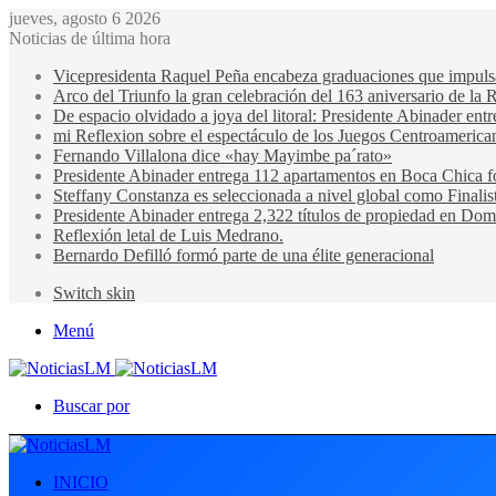
jueves, agosto 6 2026
Noticias de última hora
Vicepresidenta Raquel Peña encabeza graduaciones que impulsan 
Arco del Triunfo la gran celebración del 163 aniversario de la 
De espacio olvidado a joya del litoral: Presidente Abinader en
mi Reflexion sobre el espectáculo de los Juegos Centroamerica
Fernando Villalona dice «hay Mayimbe pa´rato»
Presidente Abinader entrega 112 apartamentos en Boca Chica fo
Steffany Constanza es seleccionada a nivel global como Finalis
Presidente Abinader entrega 2,322 títulos de propiedad en Domi
Reflexión letal de Luis Medrano.
Bernardo Defilló formó parte de una élite generacional
Switch skin
Menú
Buscar por
INICIO