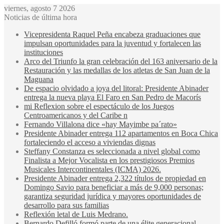
viernes, agosto 7 2026
Noticias de última hora
Vicepresidenta Raquel Peña encabeza graduaciones que
impulsan oportunidades para la juventud y fortalecen las
instituciones
Arco del Triunfo la gran celebración del 163 aniversario de la
Restauración y las medallas de los atletas de San Juan de la
Maguana
De espacio olvidado a joya del litoral: Presidente Abinader
entrega la nueva playa El Faro en San Pedro de Macorís
mi Reflexion sobre el espectáculo de los Juegos
Centroamericanos y del Caribe n
Fernando Villalona dice «hay Mayimbe pa´rato»
Presidente Abinader entrega 112 apartamentos en Boca Chica
fortaleciendo el acceso a viviendas dignas
Steffany Constanza es seleccionada a nivel global como
Finalista a Mejor Vocalista en los prestigiosos Premios
Musicales Intercontinentales (ICMA) 2026.
Presidente Abinader entrega 2,322 títulos de propiedad en
Domingo Savio para beneficiar a más de 9,000 personas;
garantiza seguridad jurídica y mayores oportunidades de
desarrollo para sus familias
Reflexión letal de Luis Medrano.
Bernardo Defilló formó parte de una élite generacional