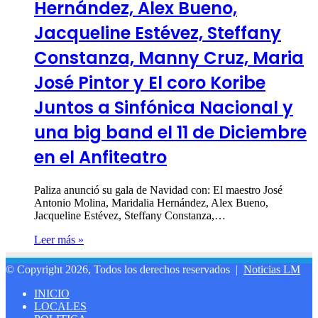
Hernández, Alex Bueno,
Jacqueline Estévez, Steffany
Constanza, Manny Cruz, Maria
José Pintor y El coro Koribe
Juntos a Sinfónica Nacional y
una big band el 11 de Diciembre
en el Anfiteatro
Paliza anunció su gala de Navidad con: El maestro José
Antonio Molina, Maridalia Hernández, Alex Bueno,
Jacqueline Estévez, Steffany Constanza,…
Leer más »
© Copyright 2026, Todos los derechos reservados |
Noticias LM
INICIO
LOCALES