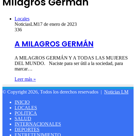
Milagros Germán
Locales
NoticiasLM
17 de enero de 2023
336
A MILAGROS GERMÁN
A MILAGROS GERMÁN Y A TODAS LAS MUJERES
DEL MUNDO. Naciste para ser útil a la sociedad, para
marcar…
Leer más »
© Copyright 2026, Todos los derechos reservados |
Noticias LM
INICIO
LOCALES
POLITICA
SALUD
INTERNACIONALES
DEPORTES
ENTRETENIMIENTO