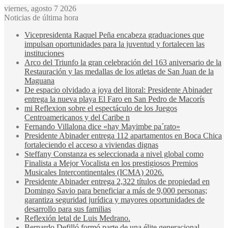
viernes, agosto 7 2026
Noticias de última hora
Vicepresidenta Raquel Peña encabeza graduaciones que
impulsan oportunidades para la juventud y fortalecen las
instituciones
Arco del Triunfo la gran celebración del 163 aniversario de la
Restauración y las medallas de los atletas de San Juan de la
Maguana
De espacio olvidado a joya del litoral: Presidente Abinader
entrega la nueva playa El Faro en San Pedro de Macorís
mi Reflexion sobre el espectáculo de los Juegos
Centroamericanos y del Caribe n
Fernando Villalona dice «hay Mayimbe pa´rato»
Presidente Abinader entrega 112 apartamentos en Boca Chica
fortaleciendo el acceso a viviendas dignas
Steffany Constanza es seleccionada a nivel global como
Finalista a Mejor Vocalista en los prestigiosos Premios
Musicales Intercontinentales (ICMA) 2026.
Presidente Abinader entrega 2,322 títulos de propiedad en
Domingo Savio para beneficiar a más de 9,000 personas;
garantiza seguridad jurídica y mayores oportunidades de
desarrollo para sus familias
Reflexión letal de Luis Medrano.
Bernardo Defilló formó parte de una élite generacional