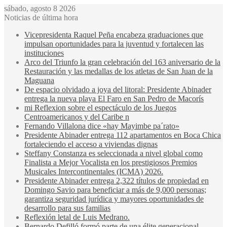
sábado, agosto 8 2026
Noticias de última hora
Vicepresidenta Raquel Peña encabeza graduaciones que
impulsan oportunidades para la juventud y fortalecen las
instituciones
Arco del Triunfo la gran celebración del 163 aniversario de la
Restauración y las medallas de los atletas de San Juan de la
Maguana
De espacio olvidado a joya del litoral: Presidente Abinader
entrega la nueva playa El Faro en San Pedro de Macorís
mi Reflexion sobre el espectáculo de los Juegos
Centroamericanos y del Caribe n
Fernando Villalona dice «hay Mayimbe pa´rato»
Presidente Abinader entrega 112 apartamentos en Boca Chica
fortaleciendo el acceso a viviendas dignas
Steffany Constanza es seleccionada a nivel global como
Finalista a Mejor Vocalista en los prestigiosos Premios
Musicales Intercontinentales (ICMA) 2026.
Presidente Abinader entrega 2,322 títulos de propiedad en
Domingo Savio para beneficiar a más de 9,000 personas;
garantiza seguridad jurídica y mayores oportunidades de
desarrollo para sus familias
Reflexión letal de Luis Medrano.
Bernardo Defilló formó parte de una élite generacional