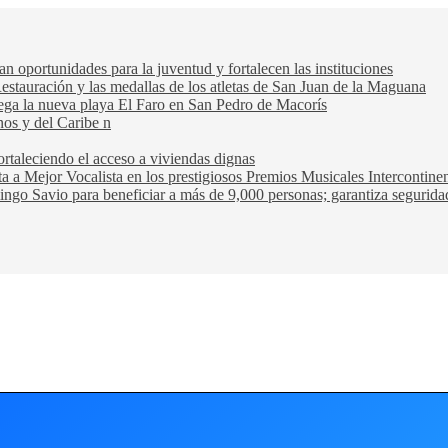
oportunidades para la juventud y fortalecen las instituciones
Restauración y las medallas de los atletas de San Juan de la Maguana
trega la nueva playa El Faro en San Pedro de Macorís
nos y del Caribe n
rtaleciendo el acceso a viviendas dignas
ta a Mejor Vocalista en los prestigiosos Premios Musicales Intercontin
ngo Savio para beneficiar a más de 9,000 personas; garantiza seguridad