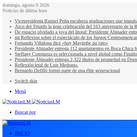
domingo, agosto 9 2026
Noticias de última hora
Vicepresidenta Raquel Peña encabeza graduaciones que impulsan 
Arco del Triunfo la gran celebración del 163 aniversario de la 
De espacio olvidado a joya del litoral: Presidente Abinader en
mi Reflexion sobre el espectáculo de los Juegos Centroamerica
Fernando Villalona dice «hay Mayimbe pa´rato»
Presidente Abinader entrega 112 apartamentos en Boca Chica fo
Steffany Constanza es seleccionada a nivel global como Finalis
Presidente Abinader entrega 2,322 títulos de propiedad en Domi
Reflexión letal de Luis Medrano.
Bernardo Defilló formó parte de una élite generacional
Switch skin
Menú
Buscar por
INICIO