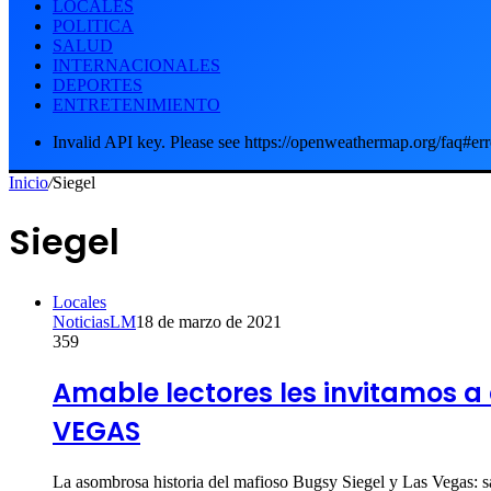
LOCALES
POLITICA
SALUD
INTERNACIONALES
DEPORTES
ENTRETENIMIENTO
Invalid API key. Please see https://openweathermap.org/faq#err
Inicio
/
Siegel
Siegel
Locales
NoticiasLM
18 de marzo de 2021
359
Amable lectores les invitamos a
VEGAS
La asombrosa historia del mafioso Bugsy Siegel y Las Vegas: 