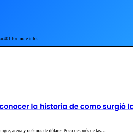
or401 for more info.
 conocer la historia de como surgió
sangre, arena y océanos de dólares Poco después de las…