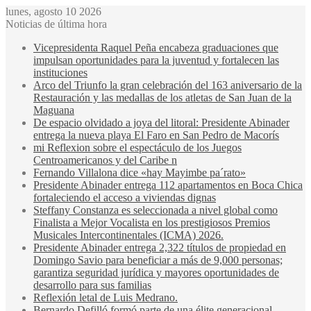
lunes, agosto 10 2026
Noticias de última hora
Vicepresidenta Raquel Peña encabeza graduaciones que
impulsan oportunidades para la juventud y fortalecen las
instituciones
Arco del Triunfo la gran celebración del 163 aniversario de la
Restauración y las medallas de los atletas de San Juan de la
Maguana
De espacio olvidado a joya del litoral: Presidente Abinader
entrega la nueva playa El Faro en San Pedro de Macorís
mi Reflexion sobre el espectáculo de los Juegos
Centroamericanos y del Caribe n
Fernando Villalona dice «hay Mayimbe pa´rato»
Presidente Abinader entrega 112 apartamentos en Boca Chica
fortaleciendo el acceso a viviendas dignas
Steffany Constanza es seleccionada a nivel global como
Finalista a Mejor Vocalista en los prestigiosos Premios
Musicales Intercontinentales (ICMA) 2026.
Presidente Abinader entrega 2,322 títulos de propiedad en
Domingo Savio para beneficiar a más de 9,000 personas;
garantiza seguridad jurídica y mayores oportunidades de
desarrollo para sus familias
Reflexión letal de Luis Medrano.
Bernardo Defilló formó parte de una élite generacional