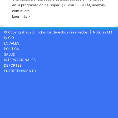
en la programación de Súper Q El dial 100.9 FM, además,
continuará…
Leer más »
© Copyright 2026, Todos los derechos reservados |
Noticias LM
INICIO
LOCALES
POLITICA
SALUD
INTERNACIONALES
DEPORTES
ENTRETENIMIENTO
Facebook
LinkedIn
YouTube
Instagram
Spotify
Google
Play
Twitch
Telegram